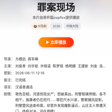
罪案现场
本片由茶杯狐cupfox提供播放
大陆剧
2026
中国大陆
立即播放
导演：
方模启
周军峰
主演：
刘俊孝
刘宇航
许晓诺
陈梦瑶
杨明娜
王建新
刘金
洛嘉
赵
更新：
2026-06-11 12:16
备注：
已完结
语言：
汉语普通话
剧情：
艳色百相，河道惊现女尸；怒破真凶，刑警智擒悍贼，各不
相干‌，施暴者仍在咫尺……罪犯尺水兴波，警察捕风捉影。
刑警楚风追查命案，却意外发现魔影逼近，山庄主人惨遭灭
门。终极对决，迫在眉睫‌！