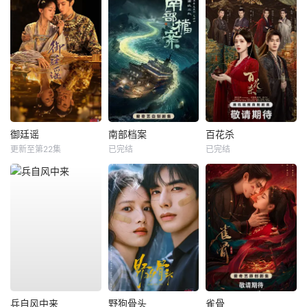
御廷谣
南部档案
百花杀
更新至第22集
已完结
已完结
兵自风中来
野狗骨头
雀骨