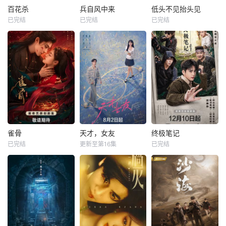
百花杀
兵自风中来
低头不见抬头见
已完结
已完结
已完结
雀骨
天才，女友
终极笔记
已完结
更新至第16集
已完结