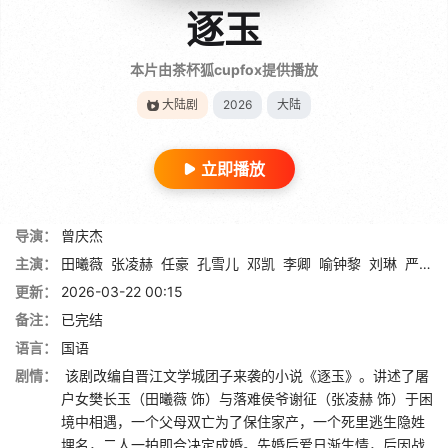
逐玉
本片由茶杯狐cupfox提供播放
大陆剧
2026
大陆
立即播放
导演：
曾庆杰
主演：
田曦薇
张凌赫
任豪
孔雪儿
邓凯
李卿
喻钟黎
刘琳
严屹宽
更新：
2026-03-22 00:15
备注：
已完结
语言：
国语
剧情：
该剧改编自晋江文学城团子来袭的小说《逐玉》。讲述了屠
户女樊长玉（田曦薇 饰）与落难侯爷谢征（张凌赫 饰）于困
境中相遇，一个父母双亡为了保住家产，一个死里逃生隐姓
埋名，二人一拍即合决定成婚。先婚后爱日渐生情，后因战