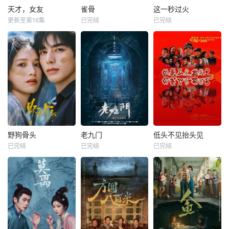
天才，女友
雀骨
这一秒过火
更新至第16集
已完结
已完结
野狗骨头
老九门
低头不见抬头见
已完结
已完结
已完结