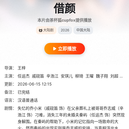
借颜
本片由茶杯狐cupfox提供播放
大陆剧
2026
中国大陆
立即播放
导演：
王梓
主演：
任运杰
戚砚笛
辛浩江
安琪儿
柳琦
王曜
魏子翔
刘超 Chao Liu
更新：
2026-06-15 12:15
备注：
已完结
语言：
汉语普通话
剧情：
失忆的乔小米（戚砚笛 饰）在父亲葬礼上被哥哥乔志威（辛
浩江 饰）刁难，消失三年的未婚夫秦屿（任运杰 饰）突然现
身解围。在秦屿的帮助下，小米的记忆指向一场致命的大
火。然而秦屿的出现实则是乔志威的安排，当真相浮出水