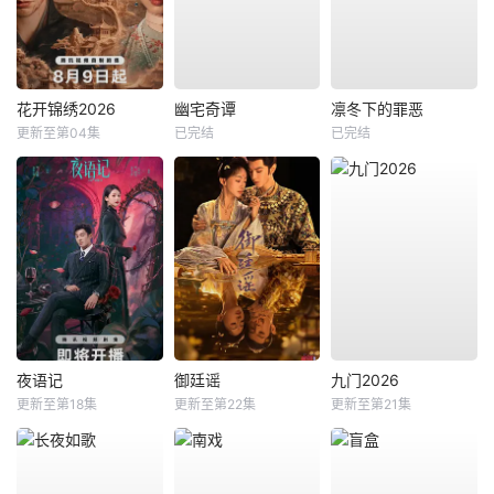
花开锦绣2026
幽宅奇谭
凛冬下的罪恶
更新至第04集
已完结
已完结
夜语记
御廷谣
九门2026
更新至第18集
更新至第22集
更新至第21集