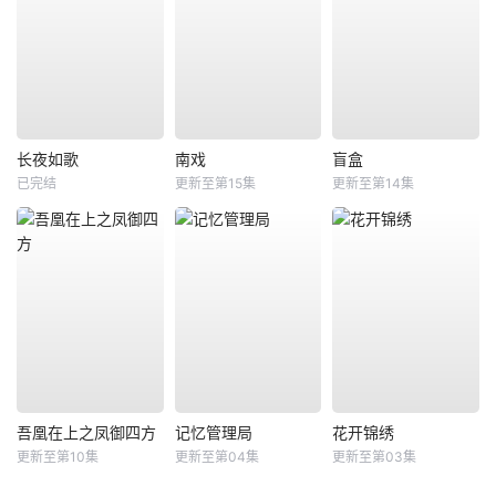
长夜如歌
南戏
盲盒
已完结
更新至第15集
更新至第14集
吾凰在上之凤御四方
记忆管理局
花开锦绣
更新至第10集
更新至第04集
更新至第03集