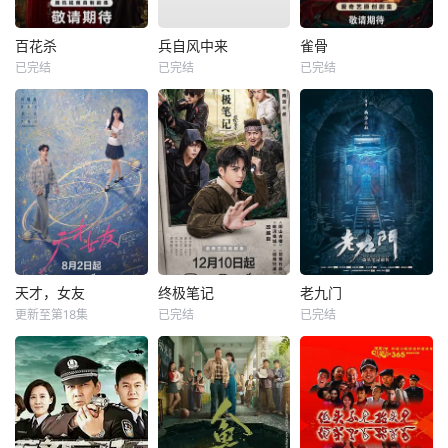
百花杀
兵自风中来
雀骨
已完结
已完结
已完结
天才，女友
终极笔记
老九门
更新至第18集
已完结
已完结