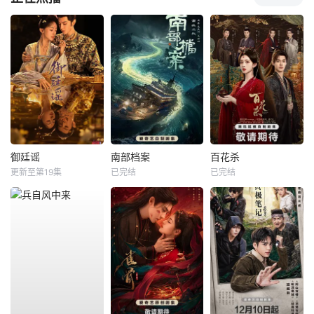
御廷谣
南部档案
百花杀
更新至第19集
已完结
已完结