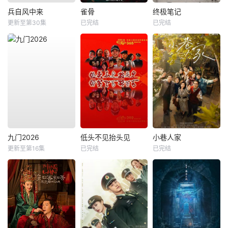
兵自风中来
雀骨
终极笔记
更新至第30集
已完结
已完结
九门2026
低头不见抬头见
小巷人家
更新至第16集
已完结
已完结