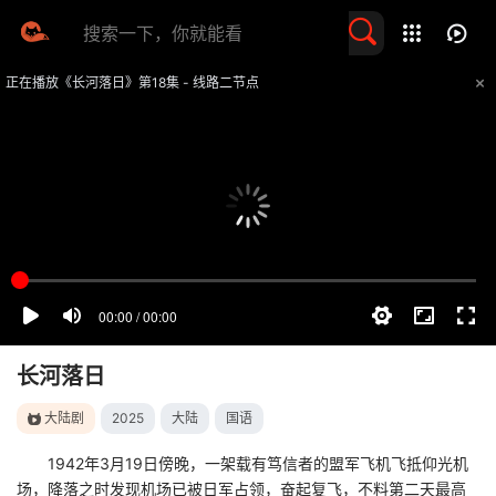
留言求片
正在播放《长河落日》第18集 - 线路二节点
提醒
不要轻易相信视频中的任何广告，谨防上当受骗
技巧
如遇视频无法播放或加载速度慢，可尝试切换播放线路
长河落日
大陆剧
2025
大陆
国语
1942年3月19日傍晚，一架载有笃信者的盟军飞机飞抵仰光机
场，降落之时发现机场已被日军占领，奋起复飞，不料第二天最高