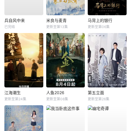
兵自风中来
米良与麦青
马背上的银行
已完结
更新至第13集
更新至第06集
江海潮生
人鱼2026
第五立面
更新至第24集
更新至第08集
更新至第26集