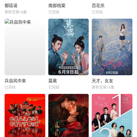
御廷谣
南部档案
百花杀
更新至第19集
已完结
已完结
兵自风中来
莫离
天才，女友
已完结
已完结
更新至第14集