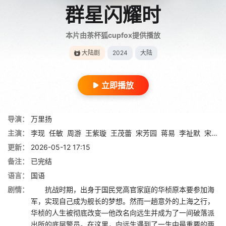
群星闪耀时
本片由茶杯狐cupfox提供播放
大陆剧
2024
大陆
立即播放
导演：
万里扬
主演：
李现
任敏
周游
王紫璇
王茂蕾
宋芳园
蒋易
李祉默
宋宁峰
更新：
2026-05-12 17:15
备注：
已完结
语言：
国语
剧情：
抗战时期，出身于国民党高官家庭的华桢原本要参加海
军，实现自己成为舰长的梦想。然而一趟意外的上海之行，
华桢的人生被彻底改变—他改名向远生并成为了一间破落派
出所的底层警员。在这里，向远生遇到了一生中最重要的两